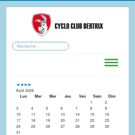
Rechercher
Accueil
Calendrier
Août 2026
Lun
Mar
Mer
Jeu
Ven
Sam
Dim
GPS
1
2
3
4
5
6
7
8
9
Le Club
10
11
12
13
14
15
16
17
Contact
18
19
20
21
22
23
24
25
26
27
28
29
30
Forum
31