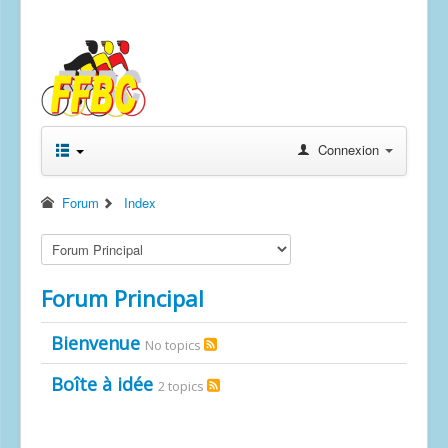
Photos
Randonnées permanentes
Revues "Baudet Railleur"
Connexion
Forum
Index
Forum Principal
Bienvenue
No topics
Boîte à idée
2 topics